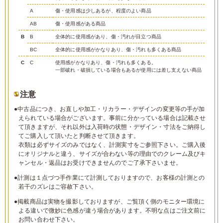
A
傷・使用感は少しあるが、程度のよい商品
AB
傷・使用感がある商品
B
B
全体的に使用感があり、傷・汚れが目立つ商品
BC
全体的に使用感がかなりあり、傷・汚れも多くある商品
C
C
使用感がかなりあり、傷・汚れも多くある。
一部破れ・破損している場合もあるが使用には差し支えない商品
注意
●中古品につき、お直しや加工・リカラー・デザインの変更等の手が加
えられている場合がございます。事前に分かっている場合は記載させ
て頂きますが、それ以外は入荷時の状態・デザイン・寸法をご納得し
てご購入して頂いたと判断させて頂きます。
衣類は必ずサイズのみではなく、計測実寸をご参照下さい。ご購入後
にオリジナルと違う、サイズが合わない等の理由でのクレーム及びキ
ャンセル・返品はお受けできませんのでご了承下さいませ。
●計測は１点づつ手作業にて計測しておりますので、お客様の計測との
若干のズレはご容赦下さい。
●掲載商品は実物を撮影しておりますが、ご覧頂く側のモニター環境に
よる違いで微妙に色感が違う場合があります。不明な点はご注文前に
お問い合わせ下さい。