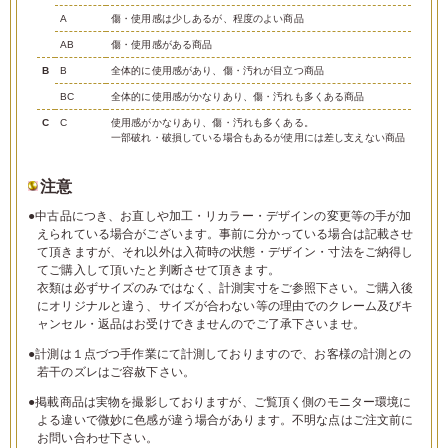
A
傷・使用感は少しあるが、程度のよい商品
AB
傷・使用感がある商品
B
B
全体的に使用感があり、傷・汚れが目立つ商品
BC
全体的に使用感がかなりあり、傷・汚れも多くある商品
C
C
使用感がかなりあり、傷・汚れも多くある。
一部破れ・破損している場合もあるが使用には差し支えない商品
注意
●中古品につき、お直しや加工・リカラー・デザインの変更等の手が加
えられている場合がございます。事前に分かっている場合は記載させ
て頂きますが、それ以外は入荷時の状態・デザイン・寸法をご納得し
てご購入して頂いたと判断させて頂きます。
衣類は必ずサイズのみではなく、計測実寸をご参照下さい。ご購入後
にオリジナルと違う、サイズが合わない等の理由でのクレーム及びキ
ャンセル・返品はお受けできませんのでご了承下さいませ。
●計測は１点づつ手作業にて計測しておりますので、お客様の計測との
若干のズレはご容赦下さい。
●掲載商品は実物を撮影しておりますが、ご覧頂く側のモニター環境に
よる違いで微妙に色感が違う場合があります。不明な点はご注文前に
お問い合わせ下さい。