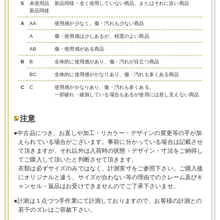
S
未使用品
新品同様・全く使用していない商品、またはそれに近い商品
新品同様
A
AA
使用感が少なく、傷・汚れも少ない商品
A
傷・使用感は少しあるが、程度のよい商品
AB
傷・使用感がある商品
B
B
全体的に使用感があり、傷・汚れが目立つ商品
BC
全体的に使用感がかなりあり、傷・汚れも多くある商品
C
C
使用感がかなりあり、傷・汚れも多くある。
一部破れ・破損している場合もあるが使用には差し支えない商品
注意
●中古品につき、お直しや加工・リカラー・デザインの変更等の手が加
えられている場合がございます。事前に分かっている場合は記載させ
て頂きますが、それ以外は入荷時の状態・デザイン・寸法をご納得し
てご購入して頂いたと判断させて頂きます。
衣類は必ずサイズのみではなく、計測実寸をご参照下さい。ご購入後
にオリジナルと違う、サイズが合わない等の理由でのクレーム及びキ
ャンセル・返品はお受けできませんのでご了承下さいませ。
●計測は１点づつ手作業にて計測しておりますので、お客様の計測との
若干のズレはご容赦下さい。