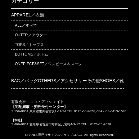
カテゴリー
APPAREL／衣類
ALL／すべて
OUTER／アウター
TOPS／トップス
BOTTOMS／ボトム
ONEPIECE&SET／ワンピース＆スーツ
BAG／バッグ
OTHERS／アクセサリーその他
SHOES／靴
有限会社 ココ・アソシエイト.
【宅配買取・委託受付センター】
〒156-0051 東京都世田谷宮坂1-41-24 TEL 0120-55-2628／FAX 03-6413-1584
【本社】
〒466-0851 愛知県名古屋市昭和区元宮町4-3-12 TEL：0120-55-2628
CHANEL専門リサイクルショップCOCO. All Rights Reserved.