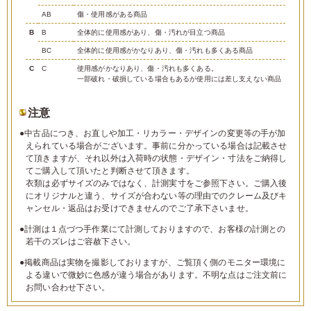
AB
傷・使用感がある商品
B
B
全体的に使用感があり、傷・汚れが目立つ商品
BC
全体的に使用感がかなりあり、傷・汚れも多くある商品
C
C
使用感がかなりあり、傷・汚れも多くある。
一部破れ・破損している場合もあるが使用には差し支えない商品
注意
●中古品につき、お直しや加工・リカラー・デザインの変更等の手が加
えられている場合がございます。事前に分かっている場合は記載させ
て頂きますが、それ以外は入荷時の状態・デザイン・寸法をご納得し
てご購入して頂いたと判断させて頂きます。
衣類は必ずサイズのみではなく、計測実寸をご参照下さい。ご購入後
にオリジナルと違う、サイズが合わない等の理由でのクレーム及びキ
ャンセル・返品はお受けできませんのでご了承下さいませ。
●計測は１点づつ手作業にて計測しておりますので、お客様の計測との
若干のズレはご容赦下さい。
●掲載商品は実物を撮影しておりますが、ご覧頂く側のモニター環境に
よる違いで微妙に色感が違う場合があります。不明な点はご注文前に
お問い合わせ下さい。