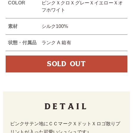
COLOR
ピンクＸクロＸグレーＸイエローＸオ
フホワイト
素材
シルク100%
状態・付属品
ランク A 箱有
SOLD OUT
Detail
ピンクサテン地にＣＣマークＸドットＸロゴ散りプ
リントが入った可愛いシュシュです♪