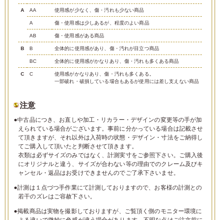
A
AA
使用感が少なく、傷・汚れも少ない商品
A
傷・使用感は少しあるが、程度のよい商品
AB
傷・使用感がある商品
B
B
全体的に使用感があり、傷・汚れが目立つ商品
BC
全体的に使用感がかなりあり、傷・汚れも多くある商品
C
C
使用感がかなりあり、傷・汚れも多くある。
一部破れ・破損している場合もあるが使用には差し支えない商品
注意
●中古品につき、お直しや加工・リカラー・デザインの変更等の手が加
えられている場合がございます。事前に分かっている場合は記載させ
て頂きますが、それ以外は入荷時の状態・デザイン・寸法をご納得し
てご購入して頂いたと判断させて頂きます。
衣類は必ずサイズのみではなく、計測実寸をご参照下さい。ご購入後
にオリジナルと違う、サイズが合わない等の理由でのクレーム及びキ
ャンセル・返品はお受けできませんのでご了承下さいませ。
●計測は１点づつ手作業にて計測しておりますので、お客様の計測との
若干のズレはご容赦下さい。
●掲載商品は実物を撮影しておりますが、ご覧頂く側のモニター環境に
よる違いで微妙に色感が違う場合があります。不明な点はご注文前に