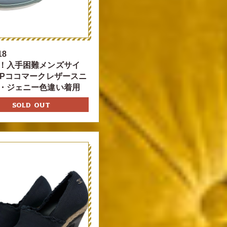
18
！入手困難メンズサイ
4Pココマークレザースニ
・ジェニー色違い着用
SOLD OUT