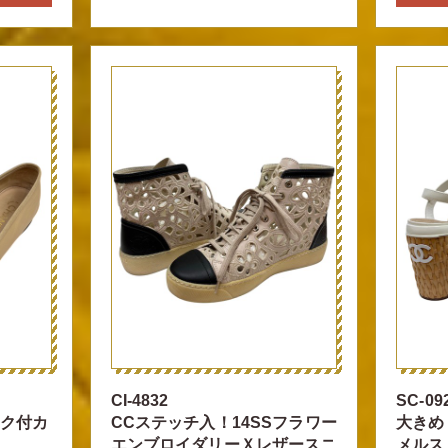
CI-4832
SC-09
ーク付カ
CCステッチ入！14SSフラワー
大きめ
エンブロイダリーＸレザースニ
メルス