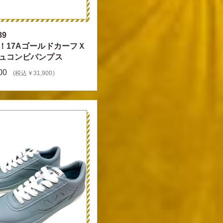
89
！17AゴールドカーフＸ
ュコンビパンプス
00
(税込￥31,900)