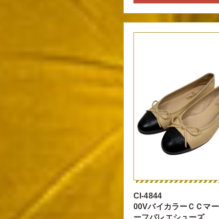
CI-4844
00VバイカラーＣＣマ
ーフバレエシューズ