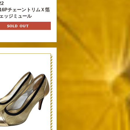
22
16PチェーントリムＸ箔
ェッジミュール
SOLD OUT