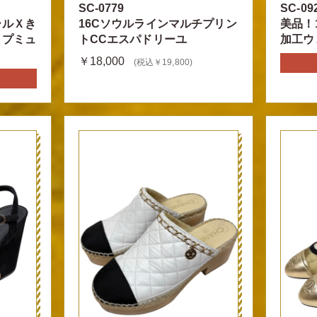
SC-0779
SC-09
ールＸき
16Cソウルラインマルチプリン
美品！
ップミュ
トCCエスパドリーユ
加工ウ
￥18,000
(税込￥19,800)