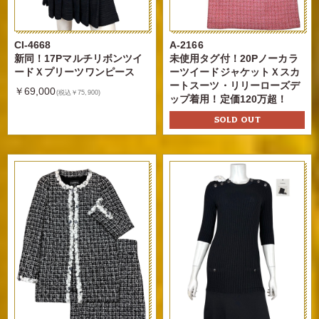
CI-4668
A-2166
新同！17Pマルチリボンツイ
未使用タグ付！20Pノーカラ
ードＸプリーツワンピース
ーツイードジャケットＸスカ
ートスーツ・リリーローズデ
￥69,000
(税込￥75,900)
ップ着用！定価120万超！
SOLD OUT