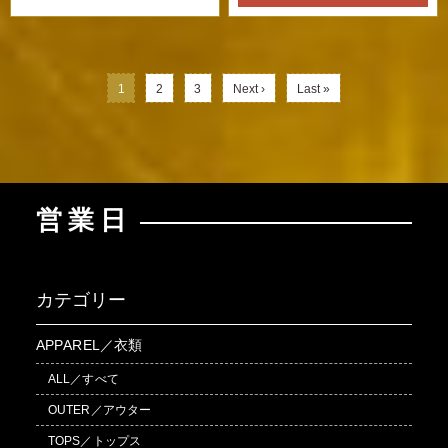
1
2
3
Next ›
Last »
営業日
カテゴリー
APPAREL／衣類
ALL／すべて
OUTER／アウター
TOPS／トップス