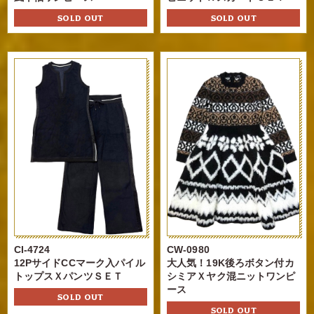
SOLD OUT
SOLD OUT
CI-4724
CW-0980
12PサイドCCマーク入パイル
大人気！19K後ろボタン付カ
トップスＸパンツＳＥＴ
シミアＸヤク混ニットワンピ
ース
SOLD OUT
SOLD OUT