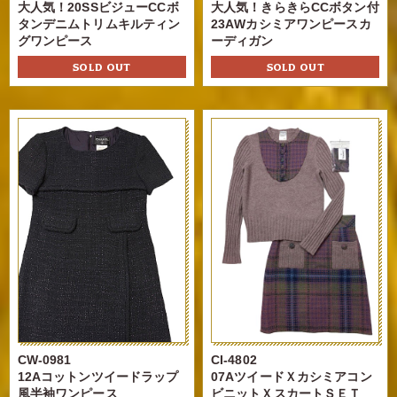
大人気！20SSビジューCCボ
大人気！きらきらCCボタン付
タンデニムトリムキルティン
23AWカシミアワンピースカ
グワンピース
ーディガン
SOLD OUT
SOLD OUT
CW-0981
CI-4802
12Aコットンツイードラップ
07AツイードＸカシミアコン
風半袖ワンピース
ビニットＸスカートＳＥＴ