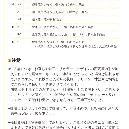
A
AA
使用感が少なく、傷・汚れも少ない商品
A
傷・使用感は少しあるが、程度のよい商品
AB
傷・使用感がある商品
B
B
全体的に使用感があり、傷・汚れが目立つ商品
BC
全体的に使用感がかなりあり、傷・汚れも多くある商品
C
C
使用感がかなりあり、傷・汚れも多くある。
一部破れ・破損している場合もあるが使用には差し支えない商品
注意
●中古品につき、お直しや加工・リカラー・デザインの変更等の手が加
えられている場合がございます。事前に分かっている場合は記載させ
て頂きますが、それ以外は入荷時の状態・デザイン・寸法をご納得し
てご購入して頂いたと判断させて頂きます。
衣類は必ずサイズのみではなく、計測実寸をご参照下さい。ご購入後
にオリジナルと違う、サイズが合わない等の理由でのクレーム及びキ
ャンセル・返品はお受けできませんのでご了承下さいませ。
●計測は１点づつ手作業にて計測しておりますので、お客様の計測との
若干のズレはご容赦下さい。
●掲載商品は実物を撮影しておりますが、ご覧頂く側のモニター環境に
よる違いで微妙に色感が違う場合があります。不明な点はご注文前に