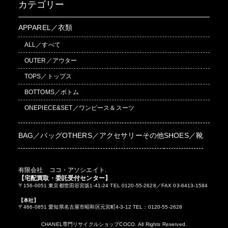
カテゴリー
APPAREL／衣類
ALL／すべて
OUTER／アウター
TOPS／トップス
BOTTOMS／ボトム
ONEPIECE&SET／ワンピース＆スーツ
BAG／バッグ
OTHERS／アクセサリーその他
SHOES／靴
有限会社 ココ・アソシエイト.
【宅配買取・委託受付センター】
〒156-0051 東京都世田谷宮坂1-41-24 TEL 0120-55-2628／FAX 03-6413-1584
【本社】
〒466-0851 愛知県名古屋市昭和区元宮町4-3-12 TEL：0120-55-2628
CHANEL専門リサイクルショップCOCO. All Rights Reserved.