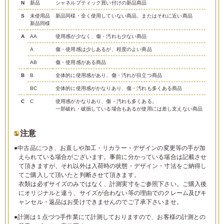
N
新品
シャネルブティック買い付けの新品商品
S
未使用品
新品同様・全く使用していない商品、またはそれに近い商品
新品同様
A
AA
使用感が少なく、傷・汚れも少ない商品
A
傷・使用感は少しあるが、程度のよい商品
AB
傷・使用感がある商品
B
B
全体的に使用感があり、傷・汚れが目立つ商品
BC
全体的に使用感がかなりあり、傷・汚れも多くある商品
C
C
使用感がかなりあり、傷・汚れも多くある。
一部破れ・破損している場合もあるが使用には差し支えない商品
注意
●中古品につき、お直しや加工・リカラー・デザインの変更等の手が加
えられている場合がございます。事前に分かっている場合は記載させ
て頂きますが、それ以外は入荷時の状態・デザイン・寸法をご納得し
てご購入して頂いたと判断させて頂きます。
衣類は必ずサイズのみではなく、計測実寸をご参照下さい。ご購入後
にオリジナルと違う、サイズが合わない等の理由でのクレーム及びキ
ャンセル・返品はお受けできませんのでご了承下さいませ。
●計測は１点づつ手作業にて計測しておりますので、お客様の計測との