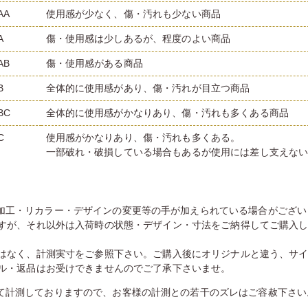
AA
使用感が少なく、傷・汚れも少ない商品
A
傷・使用感は少しあるが、程度のよい商品
AB
傷・使用感がある商品
B
全体的に使用感があり、傷・汚れが目立つ商品
BC
全体的に使用感がかなりあり、傷・汚れも多くある商品
C
使用感がかなりあり、傷・汚れも多くある。
一部破れ・破損している場合もあるが使用には差し支えな
加工・リカラー・デザインの変更等の手が加えられている場合がござい
すが、それ以外は入荷時の状態・デザイン・寸法をご納得してご購入
はなく、計測実寸をご参照下さい。ご購入後にオリジナルと違う、サ
ル・返品はお受けできませんのでご了承下さいませ。
て計測しておりますので、お客様の計測との若干のズレはご容赦下さい