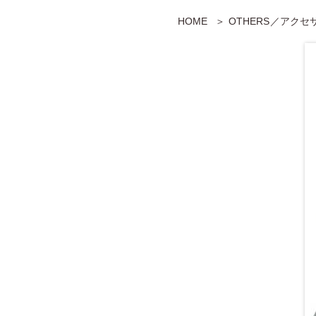
HOME
OTHERS／アク