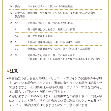
N
新品
シャネルブティック買い付けの新品商品
S
未使用品
新品同様・全く使用していない商品、またはそれに近い商品
新品同様
A
AA
使用感が少なく、傷・汚れも少ない商品
A
傷・使用感は少しあるが、程度のよい商品
AB
傷・使用感がある商品
B
B
全体的に使用感があり、傷・汚れが目立つ商品
BC
全体的に使用感がかなりあり、傷・汚れも多くある商品
C
C
使用感がかなりあり、傷・汚れも多くある。
一部破れ・破損している場合もあるが使用には差し支えない商品
注意
●中古品につき、お直しや加工・リカラー・デザインの変更等の手が加
えられている場合がございます。事前に分かっている場合は記載させ
て頂きますが、それ以外は入荷時の状態・デザイン・寸法をご納得し
てご購入して頂いたと判断させて頂きます。
衣類は必ずサイズのみではなく、計測実寸をご参照下さい。ご購入後
にオリジナルと違う、サイズが合わない等の理由でのクレーム及びキ
ャンセル・返品はお受けできませんのでご了承下さいませ。