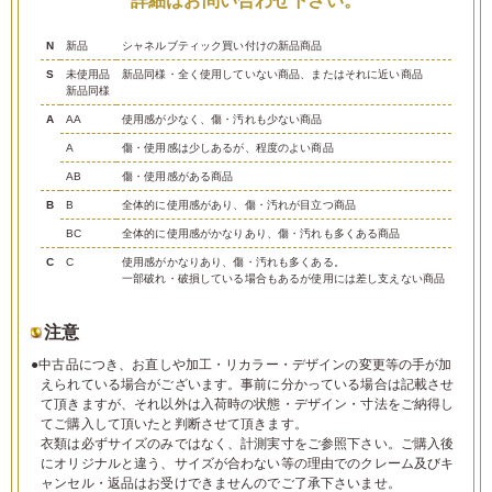
詳細はお問い合わせ下さい。
N
新品
シャネルブティック買い付けの新品商品
S
未使用品
新品同様・全く使用していない商品、またはそれに近い商品
新品同様
A
AA
使用感が少なく、傷・汚れも少ない商品
A
傷・使用感は少しあるが、程度のよい商品
AB
傷・使用感がある商品
B
B
全体的に使用感があり、傷・汚れが目立つ商品
BC
全体的に使用感がかなりあり、傷・汚れも多くある商品
C
C
使用感がかなりあり、傷・汚れも多くある。
一部破れ・破損している場合もあるが使用には差し支えない商品
注意
●中古品につき、お直しや加工・リカラー・デザインの変更等の手が加
えられている場合がございます。事前に分かっている場合は記載させ
て頂きますが、それ以外は入荷時の状態・デザイン・寸法をご納得し
てご購入して頂いたと判断させて頂きます。
衣類は必ずサイズのみではなく、計測実寸をご参照下さい。ご購入後
にオリジナルと違う、サイズが合わない等の理由でのクレーム及びキ
ャンセル・返品はお受けできませんのでご了承下さいませ。