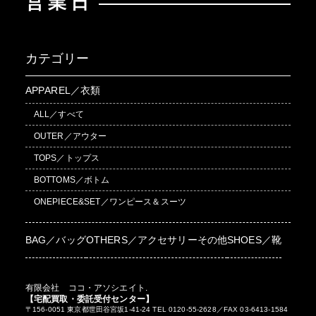
営業日
カテゴリー
APPAREL／衣類
ALL／すべて
OUTER／アウター
TOPS／トップス
BOTTOMS／ボトム
ONEPIECE&SET／ワンピース＆スーツ
BAG／バッグ
OTHERS／アクセサリーその他
SHOES／靴
有限会社 ココ・アソシエイト.
【宅配買取・委託受付センター】
〒156-0051 東京都世田谷宮坂1-41-24 TEL 0120-55-2628／FAX 03-6413-1584