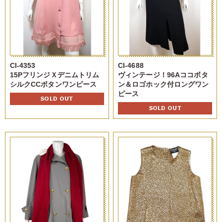
CI-4353
CI-4688
15PフリンジＸデニムトリム
ヴィンテージ！96Aココボタ
シルクCCボタンワンピース
ン＆ロゴホック付ロングワン
ピース
SOLD OUT
SOLD OUT