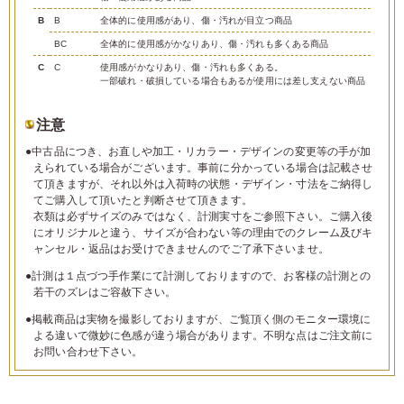
B
B
全体的に使用感があり、傷・汚れが目立つ商品
BC
全体的に使用感がかなりあり、傷・汚れも多くある商品
C
C
使用感がかなりあり、傷・汚れも多くある。
一部破れ・破損している場合もあるが使用には差し支えない商品
注意
●中古品につき、お直しや加工・リカラー・デザインの変更等の手が加
えられている場合がございます。事前に分かっている場合は記載させ
て頂きますが、それ以外は入荷時の状態・デザイン・寸法をご納得し
てご購入して頂いたと判断させて頂きます。
衣類は必ずサイズのみではなく、計測実寸をご参照下さい。ご購入後
にオリジナルと違う、サイズが合わない等の理由でのクレーム及びキ
ャンセル・返品はお受けできませんのでご了承下さいませ。
●計測は１点づつ手作業にて計測しておりますので、お客様の計測との
若干のズレはご容赦下さい。
●掲載商品は実物を撮影しておりますが、ご覧頂く側のモニター環境に
よる違いで微妙に色感が違う場合があります。不明な点はご注文前に
お問い合わせ下さい。