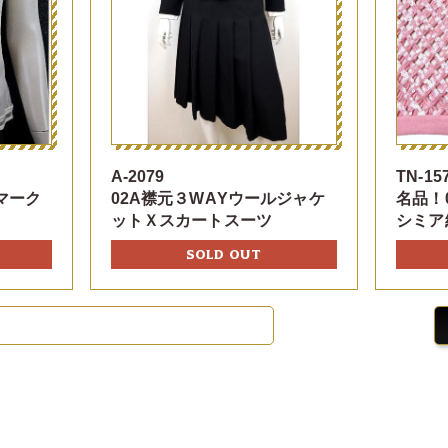
A-2079
TN-15
マーク
02A襟元３WAYウールジャケ
名品！
ットＸスカートスーツ
シミア
SOLD OUT