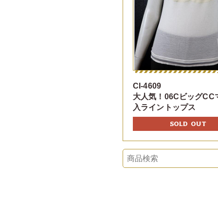
CI-4609
大人気！06CビッグCC
入ライントップス
SOLD OUT