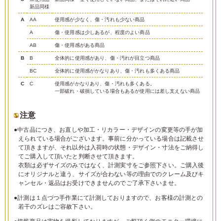
新品同様
A
AA
使用感が少なく、傷・汚れも少ない商品
A
傷・使用感は少しあるが、程度のよい商品
AB
傷・使用感がある商品
B
B
全体的に使用感があり、傷・汚れが目立つ商品
BC
全体的に使用感がかなりあり、傷・汚れも多くある商品
C
C
使用感がかなりあり、傷・汚れも多くある。
一部破れ・破損している場合もあるが使用には差し支えない商品
注意
●中古品につき、お直しや加工・リカラー・デザインの変更等の手が加
えられている場合がございます。事前に分かっている場合は記載させ
て頂きますが、それ以外は入荷時の状態・デザイン・寸法をご納得し
てご購入して頂いたと判断させて頂きます。
衣類は必ずサイズのみではなく、計測実寸をご参照下さい。ご購入後
にオリジナルと違う、サイズが合わない等の理由でのクレーム及びキ
ャンセル・返品はお受けできませんのでご了承下さいませ。
●計測は１点づつ手作業にて計測しておりますので、お客様の計測との
若干のズレはご容赦下さい。