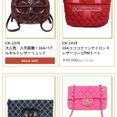
CK-1378
CK-1419
大人気・入手困難！16Aバブ
10AコココクーンナイロンＸ
ルキルトレザーリュック
レザーコンビPMトート
￥69,000
SOLD OUT
(税込￥75,900)