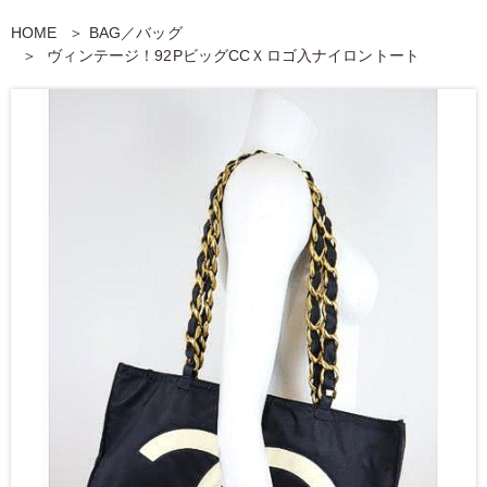
HOME
BAG／バッグ
ヴィンテージ！92PビッグCCＸロゴ入ナイロントート