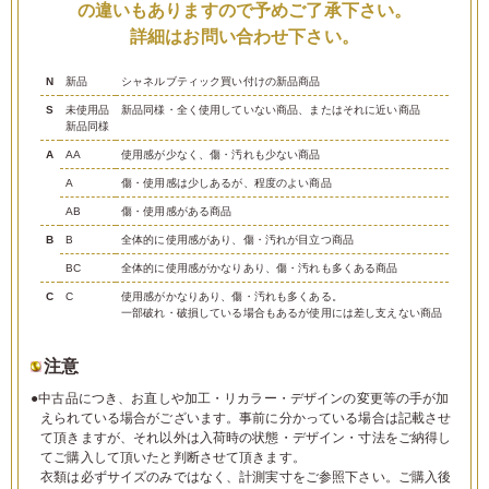
の違いもありますので予めご了承下さい。
詳細はお問い合わせ下さい。
N
新品
シャネルブティック買い付けの新品商品
S
未使用品
新品同様・全く使用していない商品、またはそれに近い商品
新品同様
A
AA
使用感が少なく、傷・汚れも少ない商品
A
傷・使用感は少しあるが、程度のよい商品
AB
傷・使用感がある商品
B
B
全体的に使用感があり、傷・汚れが目立つ商品
BC
全体的に使用感がかなりあり、傷・汚れも多くある商品
C
C
使用感がかなりあり、傷・汚れも多くある。
一部破れ・破損している場合もあるが使用には差し支えない商品
注意
●中古品につき、お直しや加工・リカラー・デザインの変更等の手が加
えられている場合がございます。事前に分かっている場合は記載させ
て頂きますが、それ以外は入荷時の状態・デザイン・寸法をご納得し
てご購入して頂いたと判断させて頂きます。
衣類は必ずサイズのみではなく、計測実寸をご参照下さい。ご購入後