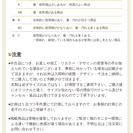
A
傷・使用感は少しあるが、程度のよい商品
AB
傷・使用感がある商品
B
B
全体的に使用感があり、傷・汚れが目立つ商品
BC
全体的に使用感がかなりあり、傷・汚れも多くある商品
C
C
使用感がかなりあり、傷・汚れも多くある。
一部破れ・破損している場合もあるが使用には差し支えない商品
注意
●中古品につき、お直しや加工・リカラー・デザインの変更等の手が加
えられている場合がございます。事前に分かっている場合は記載させ
て頂きますが、それ以外は入荷時の状態・デザイン・寸法をご納得し
てご購入して頂いたと判断させて頂きます。
衣類は必ずサイズのみではなく、計測実寸をご参照下さい。ご購入後
にオリジナルと違う、サイズが合わない等の理由でのクレーム及びキ
ャンセル・返品はお受けできませんのでご了承下さいませ。
●計測は１点づつ手作業にて計測しておりますので、お客様の計測との
若干のズレはご容赦下さい。
●掲載商品は実物を撮影しておりますが、ご覧頂く側のモニター環境に
よる違いで微妙に色感が違う場合があります。不明な点はご注文前に
お問い合わせ下さい。