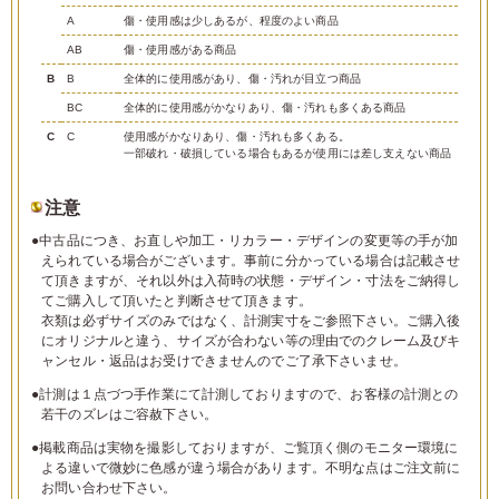
A
傷・使用感は少しあるが、程度のよい商品
AB
傷・使用感がある商品
B
B
全体的に使用感があり、傷・汚れが目立つ商品
BC
全体的に使用感がかなりあり、傷・汚れも多くある商品
C
C
使用感がかなりあり、傷・汚れも多くある。
一部破れ・破損している場合もあるが使用には差し支えない商品
注意
●中古品につき、お直しや加工・リカラー・デザインの変更等の手が加
えられている場合がございます。事前に分かっている場合は記載させ
て頂きますが、それ以外は入荷時の状態・デザイン・寸法をご納得し
てご購入して頂いたと判断させて頂きます。
衣類は必ずサイズのみではなく、計測実寸をご参照下さい。ご購入後
にオリジナルと違う、サイズが合わない等の理由でのクレーム及びキ
ャンセル・返品はお受けできませんのでご了承下さいませ。
●計測は１点づつ手作業にて計測しておりますので、お客様の計測との
若干のズレはご容赦下さい。
●掲載商品は実物を撮影しておりますが、ご覧頂く側のモニター環境に
よる違いで微妙に色感が違う場合があります。不明な点はご注文前に
お問い合わせ下さい。