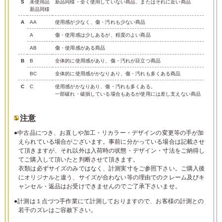
S
未使用品
新品同様・全く使用していない商品、またはそれに近い商品
新品同様
A
AA
使用感が少なく、傷・汚れも少ない商品
A
傷・使用感は少しあるが、程度のよい商品
AB
傷・使用感がある商品
B
B
全体的に使用感があり、傷・汚れが目立つ商品
BC
全体的に使用感がかなりあり、傷・汚れも多くある商品
C
C
使用感がかなりあり、傷・汚れも多くある。
一部破れ・破損している場合もあるが使用には差し支えない商品
注意
●中古品につき、お直しや加工・リカラー・デザインの変更等の手が加
えられている場合がございます。事前に分かっている場合は記載させ
て頂きますが、それ以外は入荷時の状態・デザイン・寸法をご納得し
てご購入して頂いたと判断させて頂きます。
衣類は必ずサイズのみではなく、計測実寸をご参照下さい。ご購入後
にオリジナルと違う、サイズが合わない等の理由でのクレーム及びキ
ャンセル・返品はお受けできませんのでご了承下さいませ。
●計測は１点づつ手作業にて計測しておりますので、お客様の計測との
若干のズレはご容赦下さい。