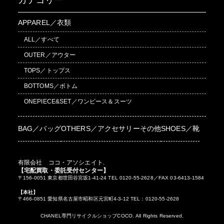
カテゴリー
APPAREL／衣類
ALL／すべて
OUTER／アウター
TOPS／トップス
BOTTOMS／ボトム
ONEPIECE&SET／ワンピース＆スーツ
BAG／バッグ
OTHERS／アクセサリーその他
SHOES／靴
有限会社 ココ・アソシエイト.
【宅配買取・委託受付センター】
〒156-0051 東京都世田谷宮坂1-41-24 TEL 0120-55-2628／FAX 03-6413-1584
【本社】
〒466-0851 愛知県名古屋市昭和区元宮町4-3-12 TEL：0120-55-2628
CHANEL専門リサイクルショップCOCO. All Rights Reserved.