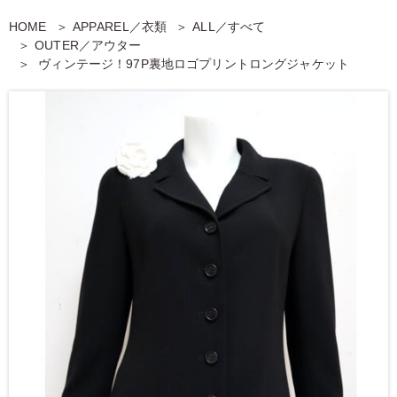
HOME
APPAREL／衣類
ALL／すべて
OUTER／アウター
ヴィンテージ！97P裏地ロゴプリントロングジャケット