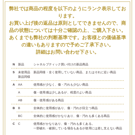
弊社では商品の程度を以下のようにランク表示してお
ります。
お買い上げ後の返品は原則としてできませんので、商
品の状態については十分ご確認の上、ご購入下さい。
あくまでも弊社の判断基準です。お客様との価値基準
の違いもありますので予めご了承下さい。
詳細はお問い合わせ下さい。
N
新品
シャネルブティック買い付けの新品商品
S
未使用品
新品同様・全く使用していない商品、またはそれに近い商品
新品同様
A
AA
使用感が少なく、傷・汚れも少ない商品
A
傷・使用感は少しあるが、程度のよい商品
AB
傷・使用感がある商品
B
B
全体的に使用感があり、傷・汚れが目立つ商品
BC
全体的に使用感がかなりあり、傷・汚れも多くある商品
C
C
使用感がかなりあり、傷・汚れも多くある。
一部破れ・破損している場合もあるが使用には差し支えない商品