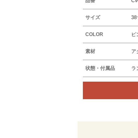
品番
CW
サイズ
3
COLOR
ピ
素材
ア
状態・付属品
ラ