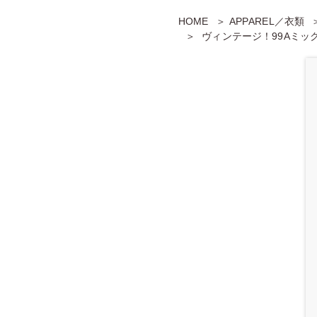
HOME
APPAREL／衣類
ヴィンテージ！99Aミッ