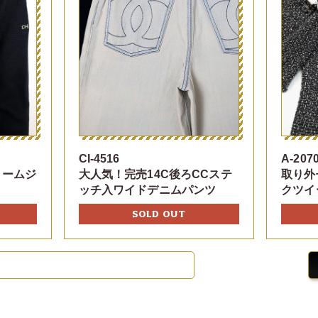
CI-4516
A-207
ォームジ
大人気！完売14C後ろCCステ
取り外
ッチ入ワイドデニムパンツ
クツイ
SOLD OUT