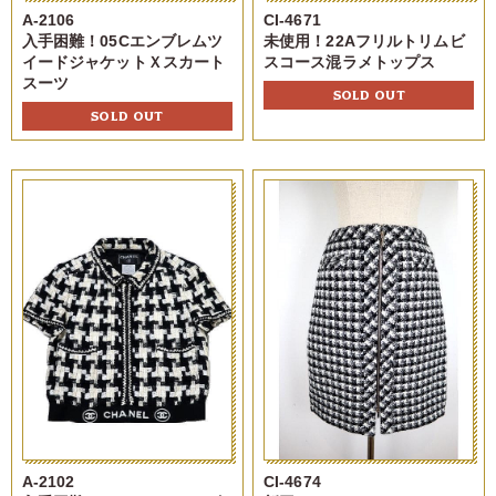
A-2106
CI-4671
入手困難！05Cエンブレムツ
未使用！22Aフリルトリムビ
イードジャケットＸスカート
スコース混ラメトップス
スーツ
SOLD OUT
SOLD OUT
A-2102
CI-4674