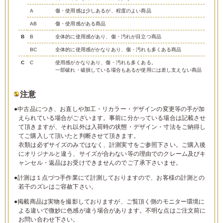
A
傷・使用感は少しあるが、程度のよい商品
AB
傷・使用感がある商品
B
B
全体的に使用感があり、傷・汚れが目立つ商品
BC
全体的に使用感がかなりあり、傷・汚れも多くある商品
C
C
使用感がかなりあり、傷・汚れも多くある。
一部破れ・破損している場合もあるが使用には差し支えない商品
注意
●中古品につき、お直しや加工・リカラー・デザインの変更等の手が加
えられている場合がございます。事前に分かっている場合は記載させ
て頂きますが、それ以外は入荷時の状態・デザイン・寸法をご納得し
てご購入して頂いたと判断させて頂きます。
衣類は必ずサイズのみではなく、計測実寸をご参照下さい。ご購入後
にオリジナルと違う、サイズが合わない等の理由でのクレーム及びキ
ャンセル・返品はお受けできませんのでご了承下さいませ。
●計測は１点づつ手作業にて計測しておりますので、お客様の計測との
若干のズレはご容赦下さい。
●掲載商品は実物を撮影しておりますが、ご覧頂く側のモニター環境に
よる違いで微妙に色感が違う場合があります。不明な点はご注文前に
お問い合わせ下さい。