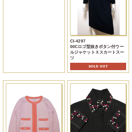
CI-4297
00Cロゴ型抜きボタン付ウー
ルジャケットＸスカートスー
ツ
SOLD OUT