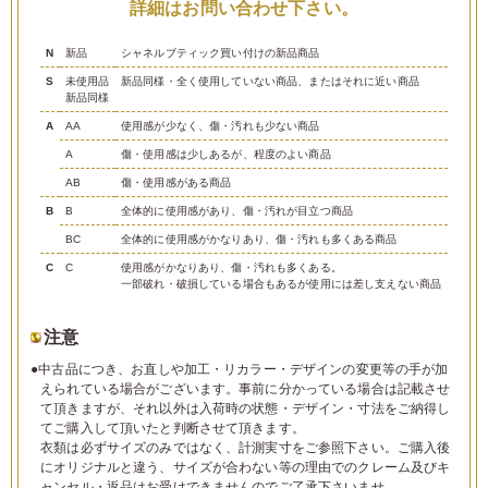
詳細はお問い合わせ下さい。
N
新品
シャネルブティック買い付けの新品商品
S
未使用品
新品同様・全く使用していない商品、またはそれに近い商品
新品同様
A
AA
使用感が少なく、傷・汚れも少ない商品
A
傷・使用感は少しあるが、程度のよい商品
AB
傷・使用感がある商品
B
B
全体的に使用感があり、傷・汚れが目立つ商品
BC
全体的に使用感がかなりあり、傷・汚れも多くある商品
C
C
使用感がかなりあり、傷・汚れも多くある。
一部破れ・破損している場合もあるが使用には差し支えない商品
注意
●中古品につき、お直しや加工・リカラー・デザインの変更等の手が加
えられている場合がございます。事前に分かっている場合は記載させ
て頂きますが、それ以外は入荷時の状態・デザイン・寸法をご納得し
てご購入して頂いたと判断させて頂きます。
衣類は必ずサイズのみではなく、計測実寸をご参照下さい。ご購入後
にオリジナルと違う、サイズが合わない等の理由でのクレーム及びキ
ャンセル・返品はお受けできませんのでご了承下さいませ。