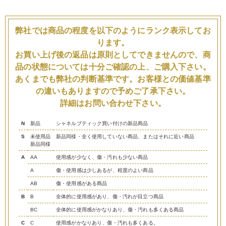
弊社では商品の程度を以下のようにランク表示してお
ります。
お買い上げ後の返品は原則としてできませんので、商
品の状態については十分ご確認の上、ご購入下さい。
あくまでも弊社の判断基準です。お客様との価値基準
の違いもありますので予めご了承下さい。
詳細はお問い合わせ下さい。
N
新品
シャネルブティック買い付けの新品商品
S
未使用品
新品同様・全く使用していない商品、またはそれに近い商品
新品同様
A
AA
使用感が少なく、傷・汚れも少ない商品
A
傷・使用感は少しあるが、程度のよい商品
AB
傷・使用感がある商品
B
B
全体的に使用感があり、傷・汚れが目立つ商品
BC
全体的に使用感がかなりあり、傷・汚れも多くある商品
C
C
使用感がかなりあり、傷・汚れも多くある。