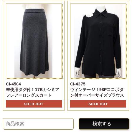
CI-4564
CI-4375
未使用タグ付！17Bカシミア
ヴィンテージ！98Pココボタ
フレアーロングスカート
ン付オーバーサイズブラウス
SOLD OUT
SOLD OUT
検索する