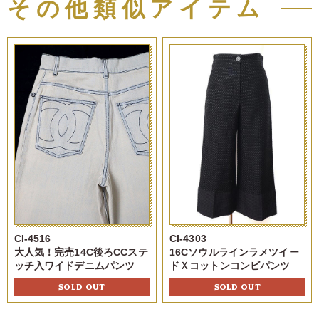
その他類似アイテム
CI-4516
CI-4303
大人気！完売14C後ろCCステ
16Cソウルラインラメツイー
ッチ入ワイドデニムパンツ
ドＸコットンコンビパンツ
SOLD OUT
SOLD OUT