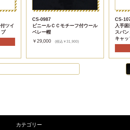
CS-0987
CS-10
Ｃ付ツイ
ビニールＣＣモチーフ付ウール
入手困
ップ
ベレー帽
スパン
キャッ
￥29,000
(税込￥31,900)
カテゴリー