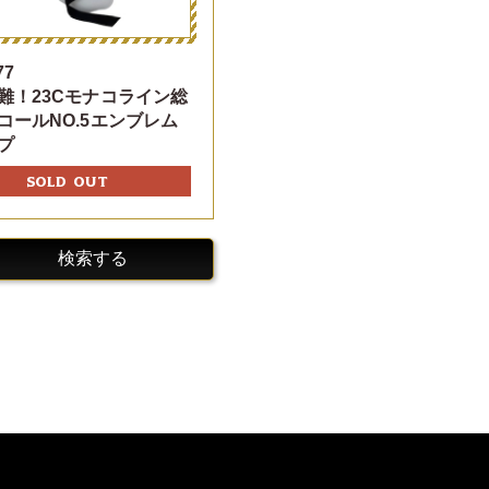
77
難！23Cモナコライン総
コールNO.5エンブレム
プ
SOLD OUT
検索する