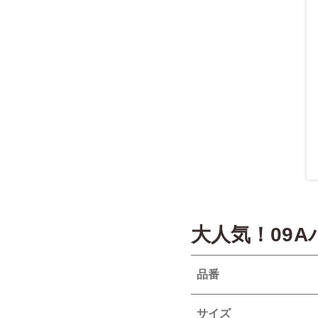
大人気！09
品番
サイズ