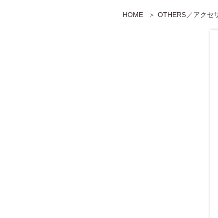
HOME
OTHERS／アク