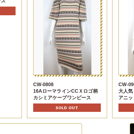
ース
CW-0808
CW-09
16AローマラインCCＸロゴ柄
大人気
カシミアケープワンピース
アニッ
SOLD OUT