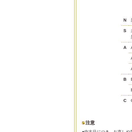
N
S
A
B
C
注意
●中古品につき、お直しや