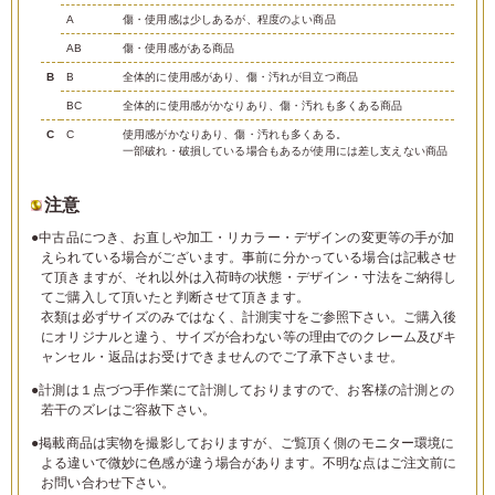
A
傷・使用感は少しあるが、程度のよい商品
AB
傷・使用感がある商品
B
B
全体的に使用感があり、傷・汚れが目立つ商品
BC
全体的に使用感がかなりあり、傷・汚れも多くある商品
C
C
使用感がかなりあり、傷・汚れも多くある。
一部破れ・破損している場合もあるが使用には差し支えない商品
注意
●中古品につき、お直しや加工・リカラー・デザインの変更等の手が加
えられている場合がございます。事前に分かっている場合は記載させ
て頂きますが、それ以外は入荷時の状態・デザイン・寸法をご納得し
てご購入して頂いたと判断させて頂きます。
衣類は必ずサイズのみではなく、計測実寸をご参照下さい。ご購入後
にオリジナルと違う、サイズが合わない等の理由でのクレーム及びキ
ャンセル・返品はお受けできませんのでご了承下さいませ。
●計測は１点づつ手作業にて計測しておりますので、お客様の計測との
若干のズレはご容赦下さい。
●掲載商品は実物を撮影しておりますが、ご覧頂く側のモニター環境に
よる違いで微妙に色感が違う場合があります。不明な点はご注文前に
お問い合わせ下さい。