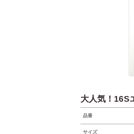
大人気！16
品番
サイズ