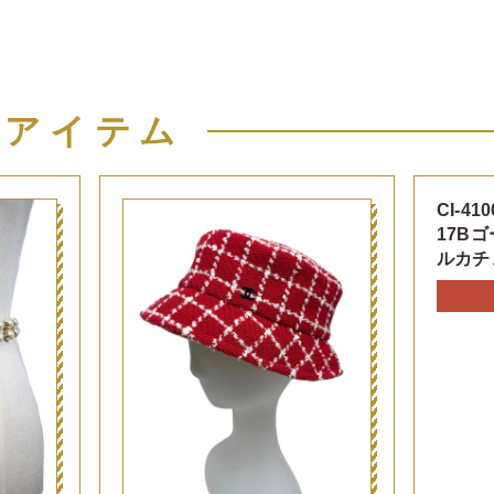
似アイテム
CI-410
17B
ルカチ