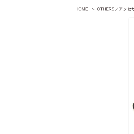
HOME
OTHERS／アク