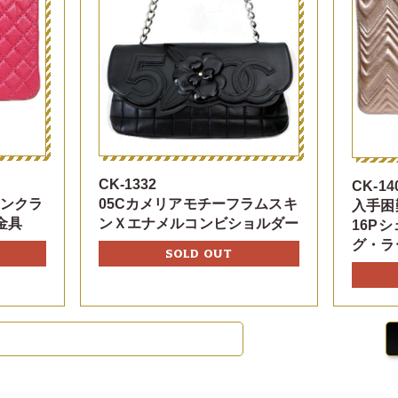
CK-1332
CK-14
05Cカメリアモチーフラムスキ
キンクラ
入手困
ンＸエナメルコンビショルダー
金具
16P
グ・ラ
SOLD OUT