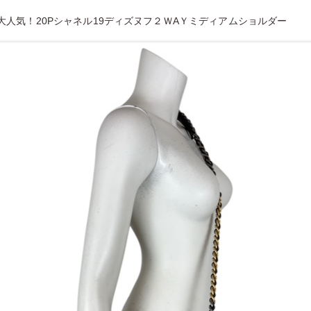
大人気！20Pシャネル19ディズヌフ２ＷAＹミディアムショルダー