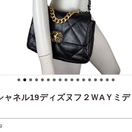
Pシャネル19ディズヌフ２ＷAＹミ
9