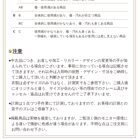
AB
傷・使用感がある商品
B
B
全体的に使用感があり、傷・汚れが目立つ商品
BC
全体的に使用感がかなりあり、傷・汚れも多くある商品
C
C
使用感がかなりあり、傷・汚れも多くある。
一部破れ・破損している場合もあるが使用には差し支えない商品
注意
●中古品につき、お直しや加工・リカラー・デザインの変更等の手が加
えられている場合がございます。事前に分かっている場合は記載させ
て頂きますが、それ以外は入荷時の状態・デザイン・寸法をご納得し
てご購入して頂いたと判断させて頂きます。
衣類は必ずサイズのみではなく、計測実寸をご参照下さい。ご購入後
にオリジナルと違う、サイズが合わない等の理由でのクレーム及びキ
ャンセル・返品はお受けできませんのでご了承下さいませ。
●計測は１点づつ手作業にて計測しておりますので、お客様の計測との
若干のズレはご容赦下さい。
●掲載商品は実物を撮影しておりますが、ご覧頂く側のモニター環境に
よる違いで微妙に色感が違う場合があります。不明な点はご注文前に
お問い合わせ下さい。