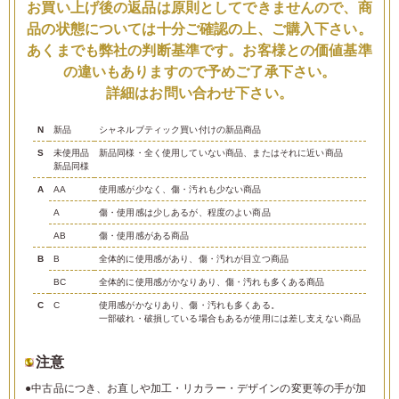
お買い上げ後の返品は原則としてできませんので、商
品の状態については十分ご確認の上、ご購入下さい。
あくまでも弊社の判断基準です。お客様との価値基準
の違いもありますので予めご了承下さい。
詳細はお問い合わせ下さい。
N
新品
シャネルブティック買い付けの新品商品
S
未使用品
新品同様・全く使用していない商品、またはそれに近い商品
新品同様
A
AA
使用感が少なく、傷・汚れも少ない商品
A
傷・使用感は少しあるが、程度のよい商品
AB
傷・使用感がある商品
B
B
全体的に使用感があり、傷・汚れが目立つ商品
BC
全体的に使用感がかなりあり、傷・汚れも多くある商品
C
C
使用感がかなりあり、傷・汚れも多くある。
一部破れ・破損している場合もあるが使用には差し支えない商品
注意
●中古品につき、お直しや加工・リカラー・デザインの変更等の手が加