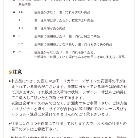
新品同様
A
AA
使用感が少なく、傷・汚れも少ない商品
A
傷・使用感は少しあるが、程度のよい商品
AB
傷・使用感がある商品
B
B
全体的に使用感があり、傷・汚れが目立つ商品
BC
全体的に使用感がかなりあり、傷・汚れも多くある商品
C
C
使用感がかなりあり、傷・汚れも多くある。
一部破れ・破損している場合もあるが使用には差し支えない商品
注意
●中古品につき、お直しや加工・リカラー・デザインの変更等の手が加
えられている場合がございます。事前に分かっている場合は記載させ
て頂きますが、それ以外は入荷時の状態・デザイン・寸法をご納得し
てご購入して頂いたと判断させて頂きます。
衣類は必ずサイズのみではなく、計測実寸をご参照下さい。ご購入後
にオリジナルと違う、サイズが合わない等の理由でのクレーム及びキ
ャンセル・返品はお受けできませんのでご了承下さいませ。
●計測は１点づつ手作業にて計測しておりますので、お客様の計測との
若干のズレはご容赦下さい。