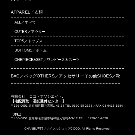
APPAREL／衣類
ALL／すべて
OUTER／アウター
TOPS／トップス
BOTTOMS／ボトム
ONEPIECE&SET／ワンピース＆スーツ
BAG／バッグ
OTHERS／アクセサリーその他
SHOES／靴
有限会社 ココ・アソシエイト.
【宅配買取・委託受付センター】
〒156-0051 東京都世田谷宮坂1-41-24 TEL 0120-55-2628／FAX 03-6413-1584
【本社】
〒466-0851 愛知県名古屋市昭和区元宮町4-3-12 TEL：0120-55-2628
CHANEL専門リサイクルショップCOCO. All Rights Reserved.