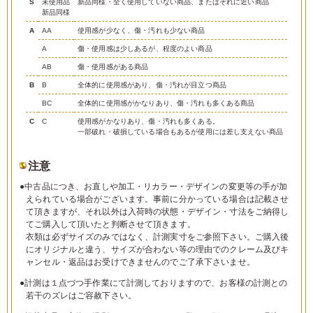
S
未使用品
新品同様・全く使用していない商品、またはそれに近い商品
新品同様
A
AA
使用感が少なく、傷・汚れも少ない商品
A
傷・使用感は少しあるが、程度のよい商品
AB
傷・使用感がある商品
B
B
全体的に使用感があり、傷・汚れが目立つ商品
BC
全体的に使用感がかなりあり、傷・汚れも多くある商品
C
C
使用感がかなりあり、傷・汚れも多くある。
一部破れ・破損している場合もあるが使用には差し支えない商品
注意
●中古品につき、お直しや加工・リカラー・デザインの変更等の手が加
えられている場合がございます。事前に分かっている場合は記載させ
て頂きますが、それ以外は入荷時の状態・デザイン・寸法をご納得し
てご購入して頂いたと判断させて頂きます。
衣類は必ずサイズのみではなく、計測実寸をご参照下さい。ご購入後
にオリジナルと違う、サイズが合わない等の理由でのクレーム及びキ
ャンセル・返品はお受けできませんのでご了承下さいませ。
●計測は１点づつ手作業にて計測しておりますので、お客様の計測との
若干のズレはご容赦下さい。