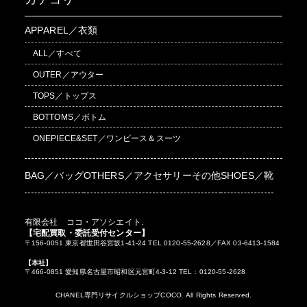
APPAREL／衣類
ALL／すべて
OUTER／アウター
TOPS／トップス
BOTTOMS／ボトム
ONEPIECE&SET／ワンピース＆スーツ
BAG／バッグ
OTHERS／アクセサリーその他
SHOES／靴
有限会社 ココ・アソシエイト.
【宅配買取・委託受付センター】
〒156-0051 東京都世田谷宮坂1-41-24 TEL 0120-55-2628／FAX 03-6413-1584
【本社】
〒466-0851 愛知県名古屋市昭和区元宮町4-3-12 TEL：0120-55-2628
CHANEL専門リサイクルショップCOCO. All Rights Reserved.