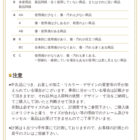
S
未使用品
新品同様・全く使用していない商品、またはそれに近い商品
新品同様
A
AA
使用感が少なく、傷・汚れも少ない商品
A
傷・使用感は少しあるが、程度のよい商品
AB
傷・使用感がある商品
B
B
全体的に使用感があり、傷・汚れが目立つ商品
BC
全体的に使用感がかなりあり、傷・汚れも多くある商品
C
C
使用感がかなりあり、傷・汚れも多くある。
一部破れ・破損している場合もあるが使用には差し支えない商品
注意
●中古品につき、お直しや加工・リカラー・デザインの変更等の手が加
えられている場合がございます。事前に分かっている場合は記載させ
て頂きますが、それ以外は入荷時の状態・デザイン・寸法をご納得し
てご購入して頂いたと判断させて頂きます。
衣類は必ずサイズのみではなく、計測実寸をご参照下さい。ご購入後
にオリジナルと違う、サイズが合わない等の理由でのクレーム及びキ
ャンセル・返品はお受けできませんのでご了承下さいませ。
●計測は１点づつ手作業にて計測しておりますので、お客様の計測との
若干のズレはご容赦下さい。