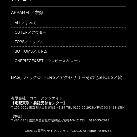
APPAREL／衣類
ALL／すべて
OUTER／アウター
TOPS／トップス
BOTTOMS／ボトム
ONEPIECE&SET／ワンピース＆スーツ
BAG／バッグ
OTHERS／アクセサリーその他
SHOES／靴
有限会社 ココ・アソシエイト.
【宅配買取・委託受付センター】
〒156-0051 東京都世田谷宮坂1-41-24 TEL 0120-55-2628／FAX 03-6413-1584
【本社】
〒466-0851 愛知県名古屋市昭和区元宮町4-3-12 TEL：0120-55-2628
CHANEL専門リサイクルショップCOCO. All Rights Reserved.