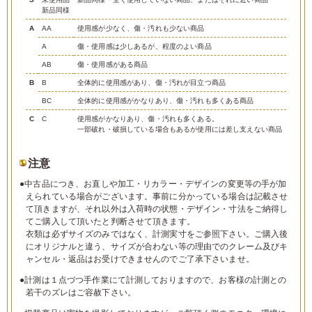
新品同様
A
AA
使用感が少なく、傷・汚れも少ない商品
A
傷・使用感は少しあるが、程度のよい商品
AB
傷・使用感がある商品
B
B
全体的に使用感があり、傷・汚れが目立つ商品
BC
全体的に使用感がかなりあり、傷・汚れも多くある商品
C
C
使用感がかなりあり、傷・汚れも多くある。
一部破れ・破損している場合もあるが使用には差し支えない商品
注意
●中古品につき、お直しや加工・リカラー・デザインの変更等の手が加
えられている場合がございます。事前に分かっている場合は記載させ
て頂きますが、それ以外は入荷時の状態・デザイン・寸法をご納得し
てご購入して頂いたと判断させて頂きます。
衣類は必ずサイズのみではなく、計測実寸をご参照下さい。ご購入後
にオリジナルと違う、サイズが合わない等の理由でのクレーム及びキ
ャンセル・返品はお受けできませんのでご了承下さいませ。
●計測は１点づつ手作業にて計測しておりますので、お客様の計測との
若干のズレはご容赦下さい。