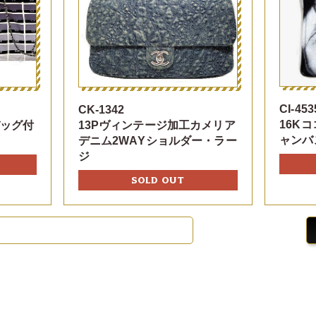
CI-453
CK-1342
16K
バッグ付
13Pヴィンテージ加工カメリア
ャンバ
デニム2WAYショルダー・ラー
ジ
SOLD OUT