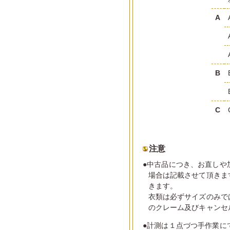
A
B
C
注意
●中古品につき、お直しや
場合は記載させて頂きま
きます。
衣類は必ずサイズのみで
のクレーム及びキャンセ
●計測は１点づつ手作業に