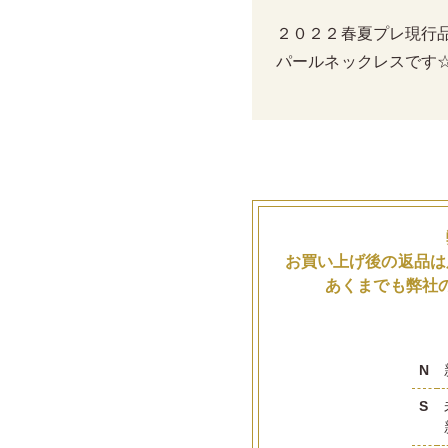
２０２２春夏プレ現行
パールネックレスです
お買い上げ後の返品は
あくまでも弊社
N
S