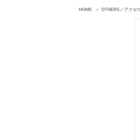
HOME
OTHERS／アク