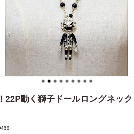
！22P動く獅子ドールロングネッ
0486