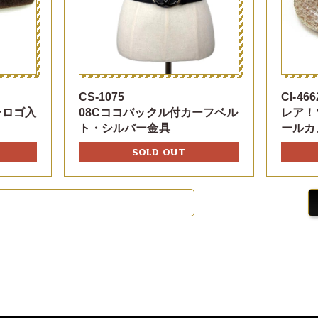
CS-1075
CI-466
ーロゴ入
08Cココバックル付カーフベル
レア！
ト・シルバー金具
ールカ
SOLD OUT