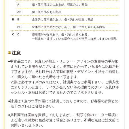
A
傷・使用感は少しあるが、程度のよい商品
AB
傷・使用感がある商品
B
B
全体的に使用感があり、傷・汚れが目立つ商品
BC
全体的に使用感がかなりあり、傷・汚れも多くある商品
C
C
使用感がかなりあり、傷・汚れも多くある。
一部破れ・破損している場合もあるが使用には差し支えない商品
注意
●中古品につき、お直しや加工・リカラー・デザインの変更等の手が加
えられている場合がございます。事前に分かっている場合は記載させ
て頂きますが、それ以外は入荷時の状態・デザイン・寸法をご納得し
てご購入して頂いたと判断させて頂きます。
衣類は必ずサイズのみではなく、計測実寸をご参照下さい。ご購入後
にオリジナルと違う、サイズが合わない等の理由でのクレーム及びキ
ャンセル・返品はお受けできませんのでご了承下さいませ。
●計測は１点づつ手作業にて計測しておりますので、お客様の計測との
若干のズレはご容赦下さい。
●掲載商品は実物を撮影しておりますが、ご覧頂く側のモニター環境に
よる違いで微妙に色感が違う場合があります。不明な点はご注文前に
お問い合わせ下さい。