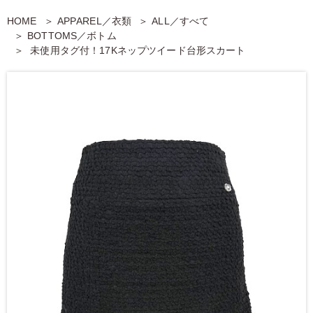
HOME
APPAREL／衣類
ALL／すべて
BOTTOMS／ボトム
未使用タグ付！17Kネップツイード台形スカート