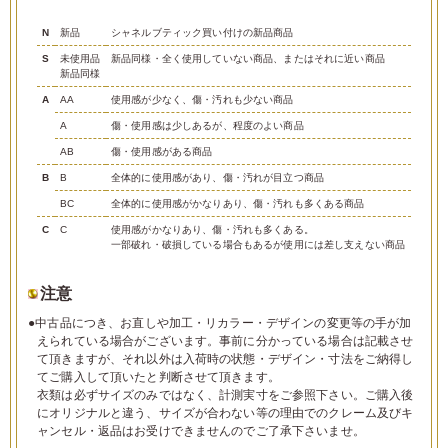
N
新品
シャネルブティック買い付けの新品商品
S
未使用品
新品同様・全く使用していない商品、またはそれに近い商品
新品同様
A
AA
使用感が少なく、傷・汚れも少ない商品
A
傷・使用感は少しあるが、程度のよい商品
AB
傷・使用感がある商品
B
B
全体的に使用感があり、傷・汚れが目立つ商品
BC
全体的に使用感がかなりあり、傷・汚れも多くある商品
C
C
使用感がかなりあり、傷・汚れも多くある。
一部破れ・破損している場合もあるが使用には差し支えない商品
注意
●中古品につき、お直しや加工・リカラー・デザインの変更等の手が加
えられている場合がございます。事前に分かっている場合は記載させ
て頂きますが、それ以外は入荷時の状態・デザイン・寸法をご納得し
てご購入して頂いたと判断させて頂きます。
衣類は必ずサイズのみではなく、計測実寸をご参照下さい。ご購入後
にオリジナルと違う、サイズが合わない等の理由でのクレーム及びキ
ャンセル・返品はお受けできませんのでご了承下さいませ。