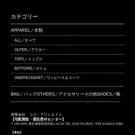
カテゴリー
APPAREL／衣類
ALL／すべて
OUTER／アウター
TOPS／トップス
BOTTOMS／ボトム
ONEPIECE&SET／ワンピース＆スーツ
BAG／バッグ
OTHERS／アクセサリーその他
SHOES／靴
有限会社 ココ・アソシエイト.
【宅配買取・委託受付センター】
〒156-0051 東京都世田谷宮坂1-41-24 TEL 0120-55-2628／FAX 03-6413-1584
【本社】