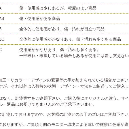
A
傷・使用感は少しあるが、程度のよい商品
AB
傷・使用感がある商品
B
全体的に使用感があり、傷・汚れが目立つ商品
BC
全体的に使用感がかなりあり、傷・汚れも多くある商品
C
使用感がかなりあり、傷・汚れも多くある。
一部破れ・破損している場合もあるが使用には差し支えな
加工・リカラー・デザインの変更等の手が加えられている場合がござい
すが、それ以外は入荷時の状態・デザイン・寸法をご納得してご購入
はなく、計測実寸をご参照下さい。ご購入後にオリジナルと違う、サ
ル・返品はお受けできませんのでご了承下さいませ。
て計測しておりますので、お客様の計測との若干のズレはご容赦下さい
ておりますが、ご覧頂く側のモニター環境による違いで微妙に色感が違