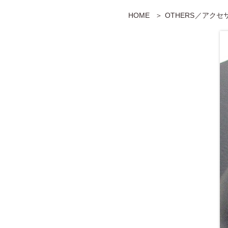
HOME
OTHERS／アク