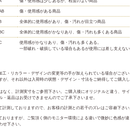
A
傷・使用感は少しあるが、程度のよい商品
AB
傷・使用感がある商品
B
全体的に使用感があり、傷・汚れが目立つ商品
BC
全体的に使用感がかなりあり、傷・汚れも多くある商品
C
使用感がかなりあり、傷・汚れも多くある。
一部破れ・破損している場合もあるが使用には差し支えな
加工・リカラー・デザインの変更等の手が加えられている場合がござい
すが、それ以外は入荷時の状態・デザイン・寸法をご納得してご購入
はなく、計測実寸をご参照下さい。ご購入後にオリジナルと違う、サ
ル・返品はお受けできませんのでご了承下さいませ。
て計測しておりますので、お客様の計測との若干のズレはご容赦下さい
ておりますが、ご覧頂く側のモニター環境による違いで微妙に色感が違
わせ下さい。