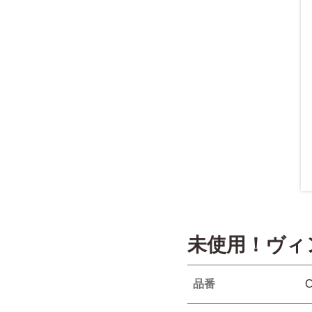
未使用！ヴィ
品番
C