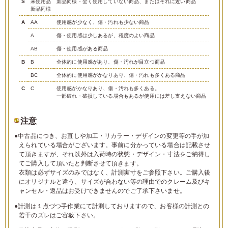
S
未使用品
新品同様・全く使用していない商品、またはそれに近い商品
新品同様
A
AA
使用感が少なく、傷・汚れも少ない商品
A
傷・使用感は少しあるが、程度のよい商品
AB
傷・使用感がある商品
B
B
全体的に使用感があり、傷・汚れが目立つ商品
BC
全体的に使用感がかなりあり、傷・汚れも多くある商品
C
C
使用感がかなりあり、傷・汚れも多くある。
一部破れ・破損している場合もあるが使用には差し支えない商品
注意
●中古品につき、お直しや加工・リカラー・デザインの変更等の手が加
えられている場合がございます。事前に分かっている場合は記載させ
て頂きますが、それ以外は入荷時の状態・デザイン・寸法をご納得し
てご購入して頂いたと判断させて頂きます。
衣類は必ずサイズのみではなく、計測実寸をご参照下さい。ご購入後
にオリジナルと違う、サイズが合わない等の理由でのクレーム及びキ
ャンセル・返品はお受けできませんのでご了承下さいませ。
●計測は１点づつ手作業にて計測しておりますので、お客様の計測との
若干のズレはご容赦下さい。