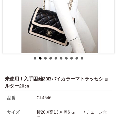
未使用！入手困難23Bバイカラーマトラッセショ
ルダー20㎝
品番
CI-4546
サイズ
横20 X高13 X 奥6 ㎝ / チェーン全