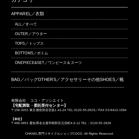
APPAREL／衣類
ALL／すべて
OUTER／アウター
TOPS／トップス
BOTTOMS／ボトム
ONEPIECE&SET／ワンピース＆スーツ
BAG／バッグ
OTHERS／アクセサリーその他
SHOES／靴
有限会社 ココ・アソシエイト.
【宅配買取・委託受付センター】
〒156-0051 東京都世田谷宮坂1-41-24 TEL 0120-55-2628／FAX 03-6413-1584
【本社】
〒466-0851 愛知県名古屋市昭和区元宮町4-3-12 TEL：0120-55-2628
CHANEL専門リサイクルショップCOCO. All Rights Reserved.