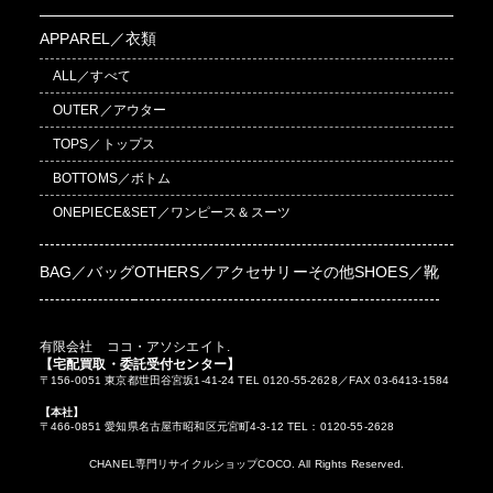
APPAREL／衣類
ALL／すべて
OUTER／アウター
TOPS／トップス
BOTTOMS／ボトム
ONEPIECE&SET／ワンピース＆スーツ
BAG／バッグ
OTHERS／アクセサリーその他
SHOES／靴
有限会社 ココ・アソシエイト.
【宅配買取・委託受付センター】
〒156-0051 東京都世田谷宮坂1-41-24 TEL 0120-55-2628／FAX 03-6413-1584
【本社】
〒466-0851 愛知県名古屋市昭和区元宮町4-3-12 TEL：0120-55-2628
CHANEL専門リサイクルショップCOCO. All Rights Reserved.