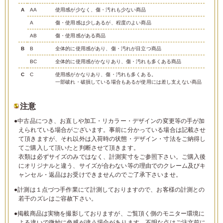
A
AA
使用感が少なく、傷・汚れも少ない商品
A
傷・使用感は少しあるが、程度のよい商品
AB
傷・使用感がある商品
B
B
全体的に使用感があり、傷・汚れが目立つ商品
BC
全体的に使用感がかなりあり、傷・汚れも多くある商品
C
C
使用感がかなりあり、傷・汚れも多くある。
一部破れ・破損している場合もあるが使用には差し支えない商品
注意
●中古品につき、お直しや加工・リカラー・デザインの変更等の手が加
えられている場合がございます。事前に分かっている場合は記載させ
て頂きますが、それ以外は入荷時の状態・デザイン・寸法をご納得し
てご購入して頂いたと判断させて頂きます。
衣類は必ずサイズのみではなく、計測実寸をご参照下さい。ご購入後
にオリジナルと違う、サイズが合わない等の理由でのクレーム及びキ
ャンセル・返品はお受けできませんのでご了承下さいませ。
●計測は１点づつ手作業にて計測しておりますので、お客様の計測との
若干のズレはご容赦下さい。
●掲載商品は実物を撮影しておりますが、ご覧頂く側のモニター環境に
よる違いで微妙に色感が違う場合があります。不明な点はご注文前に