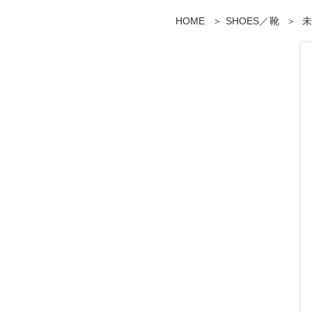
HOME
SHOES／靴
未