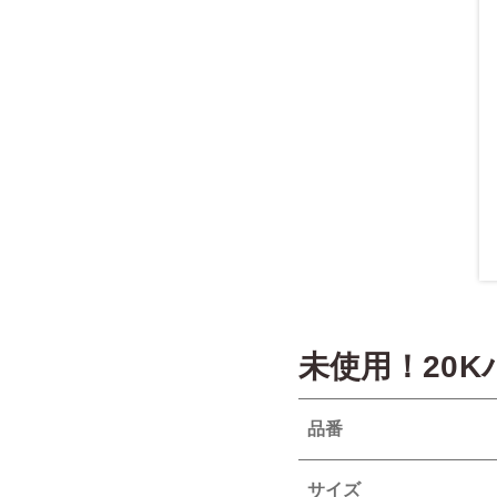
未使用！20
品番
サイズ