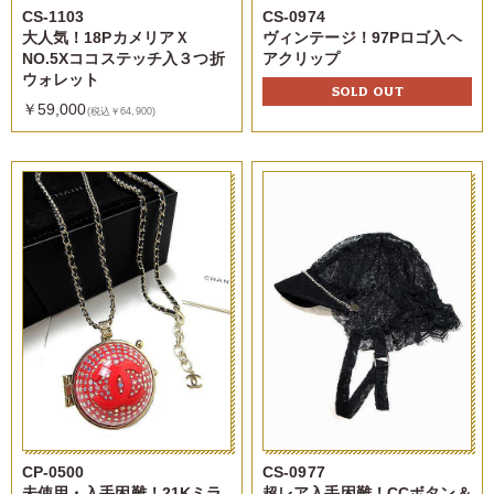
CS-1103
CS-0974
大人気！18PカメリアＸ
ヴィンテージ！97Pロゴ入ヘ
NO.5Xココステッチ入３つ折
アクリップ
ウォレット
SOLD OUT
￥59,000
(税込￥64,900)
CP-0500
CS-0977
未使用・入手困難！21Kミラ
超レア入手困難！CCボタン＆