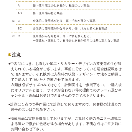
A
傷・使用感は少しあるが、程度のよい商品
AB
傷・使用感がある商品
B
B
全体的に使用感があり、傷・汚れが目立つ商品
BC
全体的に使用感がかなりあり、傷・汚れも多くある商品
C
C
使用感がかなりあり、傷・汚れも多くある。
一部破れ・破損している場合もあるが使用には差し支えない商品
注意
●中古品につき、お直しや加工・リカラー・デザインの変更等の手が加
えられている場合がございます。事前に分かっている場合は記載させ
て頂きますが、それ以外は入荷時の状態・デザイン・寸法をご納得し
てご購入して頂いたと判断させて頂きます。
衣類は必ずサイズのみではなく、計測実寸をご参照下さい。ご購入後
にオリジナルと違う、サイズが合わない等の理由でのクレーム及びキ
ャンセル・返品はお受けできませんのでご了承下さいませ。
●計測は１点づつ手作業にて計測しておりますので、お客様の計測との
若干のズレはご容赦下さい。
●掲載商品は実物を撮影しておりますが、ご覧頂く側のモニター環境に
よる違いで微妙に色感が違う場合があります。不明な点はご注文前に
お問い合わせ下さい。