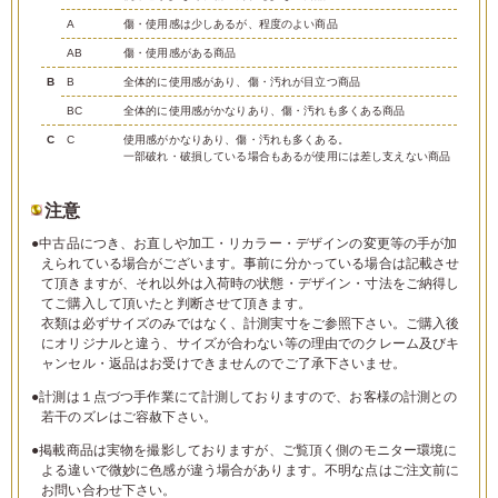
A
傷・使用感は少しあるが、程度のよい商品
AB
傷・使用感がある商品
B
B
全体的に使用感があり、傷・汚れが目立つ商品
BC
全体的に使用感がかなりあり、傷・汚れも多くある商品
C
C
使用感がかなりあり、傷・汚れも多くある。
一部破れ・破損している場合もあるが使用には差し支えない商品
注意
●中古品につき、お直しや加工・リカラー・デザインの変更等の手が加
えられている場合がございます。事前に分かっている場合は記載させ
て頂きますが、それ以外は入荷時の状態・デザイン・寸法をご納得し
てご購入して頂いたと判断させて頂きます。
衣類は必ずサイズのみではなく、計測実寸をご参照下さい。ご購入後
にオリジナルと違う、サイズが合わない等の理由でのクレーム及びキ
ャンセル・返品はお受けできませんのでご了承下さいませ。
●計測は１点づつ手作業にて計測しておりますので、お客様の計測との
若干のズレはご容赦下さい。
●掲載商品は実物を撮影しておりますが、ご覧頂く側のモニター環境に
よる違いで微妙に色感が違う場合があります。不明な点はご注文前に
お問い合わせ下さい。