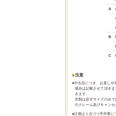
A
B
C
注意
●中古品につき、お直しや
場合は記載させて頂きま
きます。
衣類は必ずサイズのみで
のクレーム及びキャンセ
●計測は１点づつ手作業に