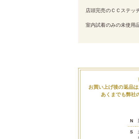
店頭完売のＣＣステッ
室内試着のみの未使用
お買い上げ後の返品は
あくまでも弊社
N
S