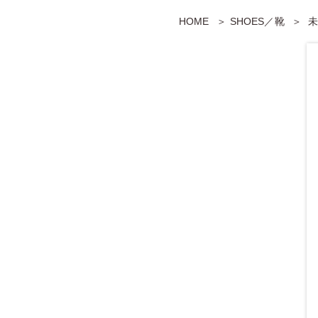
HOME
SHOES／靴
未