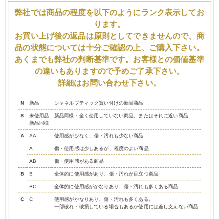
弊社では商品の程度を以下のようにランク表示してお
ります。
お買い上げ後の返品は原則としてできませんので、商
品の状態については十分ご確認の上、ご購入下さい。
あくまでも弊社の判断基準です。お客様との価値基準
の違いもありますので予めご了承下さい。
詳細はお問い合わせ下さい。
N
新品
シャネルブティック買い付けの新品商品
S
未使用品
新品同様・全く使用していない商品、またはそれに近い商品
新品同様
A
AA
使用感が少なく、傷・汚れも少ない商品
A
傷・使用感は少しあるが、程度のよい商品
AB
傷・使用感がある商品
B
B
全体的に使用感があり、傷・汚れが目立つ商品
BC
全体的に使用感がかなりあり、傷・汚れも多くある商品
C
C
使用感がかなりあり、傷・汚れも多くある。
一部破れ・破損している場合もあるが使用には差し支えない商品