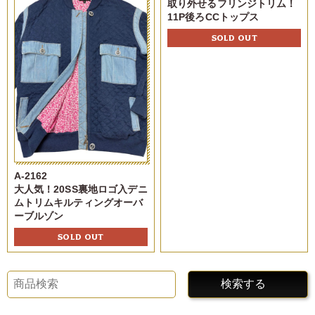
取り外せるフリンジトリム！
11P後ろCCトップス
SOLD OUT
A-2162
大人気！20SS裏地ロゴ入デニ
ムトリムキルティングオーバ
ーブルゾン
SOLD OUT
検索する