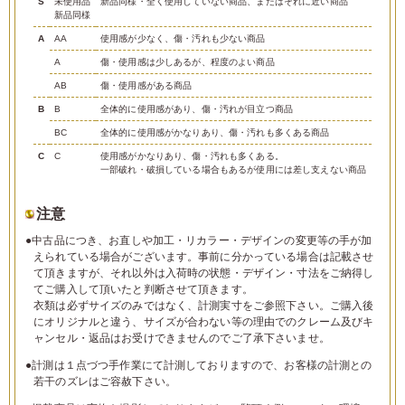
S
未使用品
新品同様・全く使用していない商品、またはそれに近い商品
新品同様
A
AA
使用感が少なく、傷・汚れも少ない商品
A
傷・使用感は少しあるが、程度のよい商品
AB
傷・使用感がある商品
B
B
全体的に使用感があり、傷・汚れが目立つ商品
BC
全体的に使用感がかなりあり、傷・汚れも多くある商品
C
C
使用感がかなりあり、傷・汚れも多くある。
一部破れ・破損している場合もあるが使用には差し支えない商品
注意
●中古品につき、お直しや加工・リカラー・デザインの変更等の手が加
えられている場合がございます。事前に分かっている場合は記載させ
て頂きますが、それ以外は入荷時の状態・デザイン・寸法をご納得し
てご購入して頂いたと判断させて頂きます。
衣類は必ずサイズのみではなく、計測実寸をご参照下さい。ご購入後
にオリジナルと違う、サイズが合わない等の理由でのクレーム及びキ
ャンセル・返品はお受けできませんのでご了承下さいませ。
●計測は１点づつ手作業にて計測しておりますので、お客様の計測との
若干のズレはご容赦下さい。