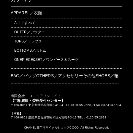
APPAREL／衣類
ALL／すべて
OUTER／アウター
TOPS／トップス
BOTTOMS／ボトム
ONEPIECE&SET／ワンピース＆スーツ
BAG／バッグ
OTHERS／アクセサリーその他
SHOES／靴
有限会社 ココ・アソシエイト.
【宅配買取・委託受付センター】
〒156-0051 東京都世田谷宮坂1-41-24 TEL 0120-55-2628／FAX 03-6413-1584
【本社】
〒466-0851 愛知県名古屋市昭和区元宮町4-3-12 TEL：0120-55-2628
CHANEL専門リサイクルショップCOCO. All Rights Reserved.