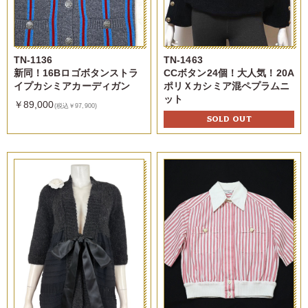
TN-1136
TN-1463
新同！16Bロゴボタンストラ
CCボタン24個！大人気！20A
イプカシミアカーディガン
ポリＸカシミア混ペプラムニ
ット
￥89,000
(税込￥97,900)
SOLD OUT