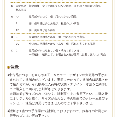
S
未使用品
新品同様・全く使用していない商品、またはそれに近い商品
新品同様
A
AA
使用感が少なく、傷・汚れも少ない商品
A
傷・使用感は少しあるが、程度のよい商品
AB
傷・使用感がある商品
B
B
全体的に使用感があり、傷・汚れが目立つ商品
BC
全体的に使用感がかなりあり、傷・汚れも多くある商品
C
C
使用感がかなりあり、傷・汚れも多くある。
一部破れ・破損している場合もあるが使用には差し支えない商品
注意
●中古品につき、お直しや加工・リカラー・デザインの変更等の手が加
えられている場合がございます。事前に分かっている場合は記載させ
て頂きますが、それ以外は入荷時の状態・デザイン・寸法をご納得し
てご購入して頂いたと判断させて頂きます。
衣類は必ずサイズのみではなく、計測実寸をご参照下さい。ご購入後
にオリジナルと違う、サイズが合わない等の理由でのクレーム及びキ
ャンセル・返品はお受けできませんのでご了承下さいませ。
●計測は１点づつ手作業にて計測しておりますので、お客様の計測との
若干のズレはご容赦下さい。